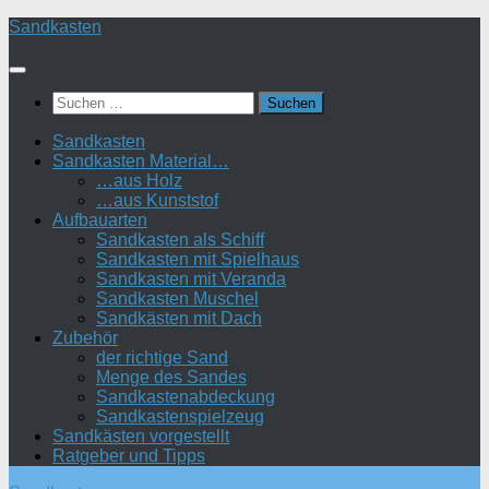
Zum
Sandkasten
Inhalt
springen
Suchen
nach:
Sandkasten
Sandkasten Material…
…aus Holz
…aus Kunststof
Aufbauarten
Sandkasten als Schiff
Sandkasten mit Spielhaus
Sandkasten mit Veranda
Sandkasten Muschel
Sandkästen mit Dach
Zubehör
der richtige Sand
Menge des Sandes
Sandkastenabdeckung
Sandkastenspielzeug
Sandkästen vorgestellt
Ratgeber und Tipps