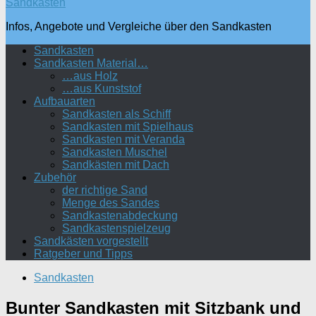
Sandkasten
Infos, Angebote und Vergleiche über den Sandkasten
Sandkasten
Sandkasten Material…
…aus Holz
…aus Kunststof
Aufbauarten
Sandkasten als Schiff
Sandkasten mit Spielhaus
Sandkasten mit Veranda
Sandkasten Muschel
Sandkästen mit Dach
Zubehör
der richtige Sand
Menge des Sandes
Sandkastenabdeckung
Sandkastenspielzeug
Sandkästen vorgestellt
Ratgeber und Tipps
Sandkasten
Bunter Sandkasten mit Sitzbank und