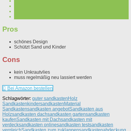
Pros
schönes Design
Schützt Sand und Kinder
Cons
kein Unkrautvlies
muss regelmäßig neu lassiert werden
Bei Amazon bestellen
Schlagwörter:
guter sandkasten
Holz
Sandkasten
kindersandkasten
Material
Sandkasten
sandkasten angebot
Sandkasten aus
Holz
sandkasten dach
sandkasten garten
sandkasten
kaufen
Sandkasten mit Dach
sandkasten mit
verdeck
sandkasten online
sandkasten test
sandkasten
vergleich
Sandkasten zum zuklappen
sandkastenabdeckung