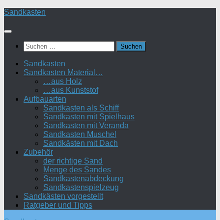
Zum
Sandkasten
Inhalt
springen
Suchen
nach:
Sandkasten
Sandkasten Material…
…aus Holz
…aus Kunststof
Aufbauarten
Sandkasten als Schiff
Sandkasten mit Spielhaus
Sandkasten mit Veranda
Sandkasten Muschel
Sandkästen mit Dach
Zubehör
der richtige Sand
Menge des Sandes
Sandkastenabdeckung
Sandkastenspielzeug
Sandkästen vorgestellt
Ratgeber und Tipps