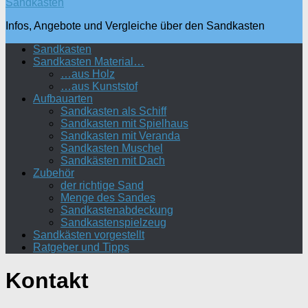
Sandkasten
Infos, Angebote und Vergleiche über den Sandkasten
Sandkasten
Sandkasten Material…
…aus Holz
…aus Kunststof
Aufbauarten
Sandkasten als Schiff
Sandkasten mit Spielhaus
Sandkasten mit Veranda
Sandkasten Muschel
Sandkästen mit Dach
Zubehör
der richtige Sand
Menge des Sandes
Sandkastenabdeckung
Sandkastenspielzeug
Sandkästen vorgestellt
Ratgeber und Tipps
Kontakt