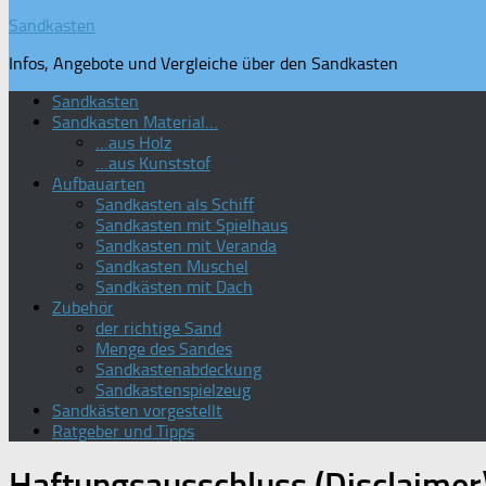
Sandkasten
Infos, Angebote und Vergleiche über den Sandkasten
Sandkasten
Sandkasten Material…
…aus Holz
…aus Kunststof
Aufbauarten
Sandkasten als Schiff
Sandkasten mit Spielhaus
Sandkasten mit Veranda
Sandkasten Muschel
Sandkästen mit Dach
Zubehör
der richtige Sand
Menge des Sandes
Sandkastenabdeckung
Sandkastenspielzeug
Sandkästen vorgestellt
Ratgeber und Tipps
Haftungsausschluss (Disclaimer