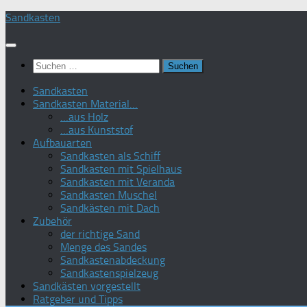
Zum
Sandkasten
Inhalt
springen
Suchen
nach:
Sandkasten
Sandkasten Material…
…aus Holz
…aus Kunststof
Aufbauarten
Sandkasten als Schiff
Sandkasten mit Spielhaus
Sandkasten mit Veranda
Sandkasten Muschel
Sandkästen mit Dach
Zubehör
der richtige Sand
Menge des Sandes
Sandkastenabdeckung
Sandkastenspielzeug
Sandkästen vorgestellt
Ratgeber und Tipps