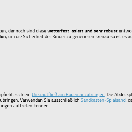
rken, dennoch sind diese
wetterfest lasiert und sehr robust
entwor
den
, um die Sicherheit der Kinder zu generieren. Genau so ist es a
fiehlt sich ein
Unkrautfließ am Boden anzubringen
. Die Abdeckp
zubringen. Verwenden Sie ausschließlich
Sandkasten-Spielsand,
da
zungen auftreten können.