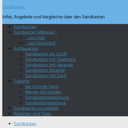
Sandkasten
Infos, Angebote und Vergleiche über den Sandkasten
Sandkasten
Sandkasten Material…
…aus Holz
…aus Kunststof
Aufbauarten
Sandkasten als Schiff
Sandkasten mit Spielhaus
Sandkasten mit Veranda
Sandkasten Muschel
Sandkästen mit Dach
Zubehör
der richtige Sand
Menge des Sandes
Sandkastenabdeckung
Sandkastenspielzeug
Sandkästen vorgestellt
Ratgeber und Tipps
Sandkasten