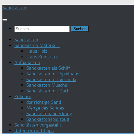
Zum
Sandkasten
Inhalt
springen
Suchen
nach:
Sandkasten
Sandkasten Material…
…aus Holz
…aus Kunststof
Aufbauarten
Sandkasten als Schiff
Sandkasten mit Spielhaus
Sandkasten mit Veranda
Sandkasten Muschel
Sandkästen mit Dach
Zubehör
der richtige Sand
Menge des Sandes
Sandkastenabdeckung
Sandkastenspielzeug
Sandkästen vorgestellt
Ratgeber und Tipps